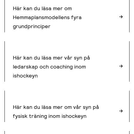
Här kan du läsa mer om
Mer om dessa kan du läsa under Principer Tränare
Hemmaplansmodellens fyra
grundprinciper
LEDARSKAP
Här kan du läsa mer vår syn på
ledarskap och coaching inom
ishockeyn
FYSTRÄNING
Här kan du läsa mer om vår syn på
fysisk träning inom ishockeyn
TRÄNINGSTIPS