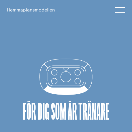
Hemmaplansmodellen
För tränare
För föreningar
För föräldrar
FÖR DIG SOM ÄR TRÄNARE