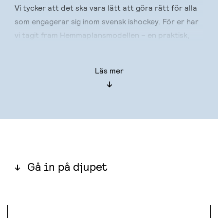
Vi tycker att det ska vara lätt att göra rätt för alla
som engagerar sig inom svensk ishockey. För er har
vi tagit fram Hemmaplansmodellen – en praktisk,
vägledande guide byggd på kunskap och erfarenhet
med målet att skapa ett livslångt intresse för
Läs mer
hockey, personlig utveckling och prestationer i
världsklass.
En modell som pekar ut den riktning vi valt att gå
med svensk barn- och ungdomsishockey.
Modellen bygger på fyra principer:
Gå in på djupet
Sätt människan i fokus
PRINCIPER TRÄNARE
Ge alla chansen att utvecklas
Anpassa träning och match efter målgrupp
Bedriv en allsidig träning